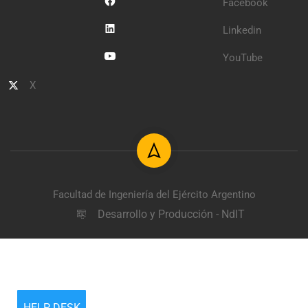
Facebook
Linkedin
YouTube
X
Facultad de Ingeniería del Ejército Argentino
Desarrollo y Producción - NdlT
HELP DESK