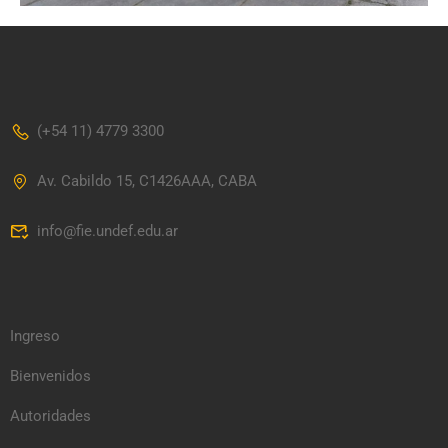
(+54 11) 4779 3300
Av. Cabildo 15, C1426AAA, CABA
info@fie.undef.edu.ar
Ingreso
Bienvenidos
Autoridades