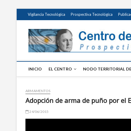
Saltar
Vigilancia Tecnológica
Prospectiva Tecnológica
Publica
al
contenido
INICIO
EL CENTRO
NODO TERRITORIAL DE
ARMAMENTOS
Adopción de arma de puño por el Ej
24/06/2015