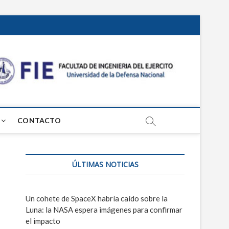
Centr
PROSPECTIVA
TECNOLÓGICA
MILITAR
de
Estud
CONTACTO
Grl
Mosc
ÚLTIMAS NOTICIAS
Un cohete de SpaceX habría caído sobre la
Luna: la NASA espera imágenes para confirmar
el impacto