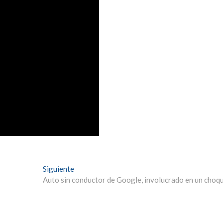
Entrada
Siguiente
siguiente:
Auto sin conductor de Google, involucrado en un choq