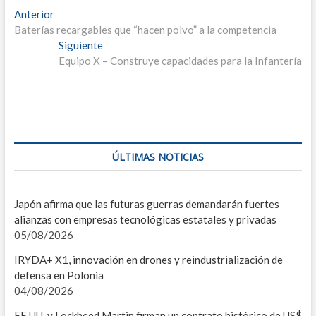
S
Navegación
Entrada
Anterior
anterior:
Baterías recargables que “hacen polvo” a la competencia
E
de
Entrada
Siguiente
entradas
T
siguiente:
Equipo X – Construye capacidades para la Infantería
C
N
E
ÚLTIMAS NOTICIAS
G
IND
Japón afirma que las futuras guerras demandarán fuertes
alianzas con empresas tecnológicas estatales y privadas
I
05/08/2026
G
IRYDA+ X1, innovación en drones y reindustrialización de
defensa en Polonia
L
04/08/2026
A
EE.UU. y Lockheed Martin firman un contrato histórico de US$