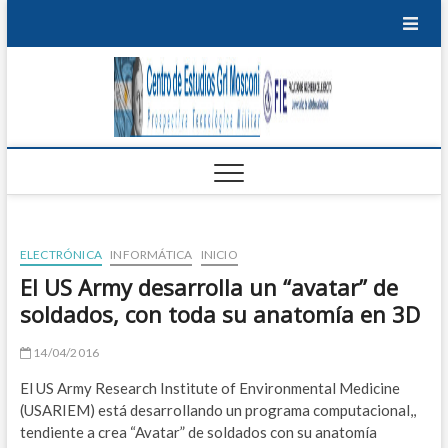
Saltar
al
contenido
Centro
PROSPECTIVA
TECNOLÓGICA
EDU
MILITAR
de
T
Estudi
P
Grl
M
Mosco
ELECTRÓNICA
INFORMÁTICA
INICIO
I
El US Army desarrolla un “avatar” de
soldados, con toda su anatomía en 3D
B
S
14/04/2016
El US Army Research Institute of Environmental Medicine
E
(USARIEM) está desarrollando un programa computacional,,
tendiente a crea “Avatar” de soldados con su anatomía
S