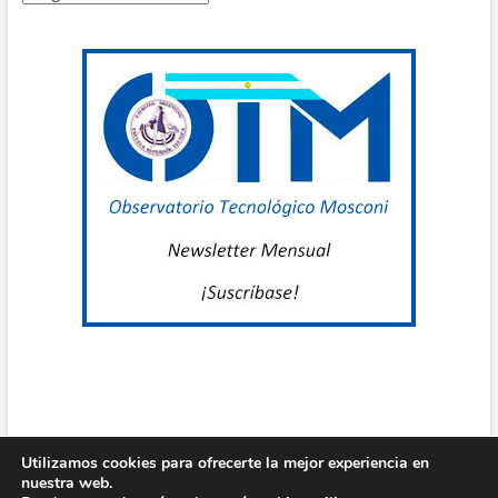
por
I
mes
M
L
2
I
E
I
P
2
I
E
Utilizamos cookies para ofrecerte la mejor experiencia en
nuestra web.
Centro de Estudio Grl Mosconi
| Diseñado por:
Theme Freesia
|