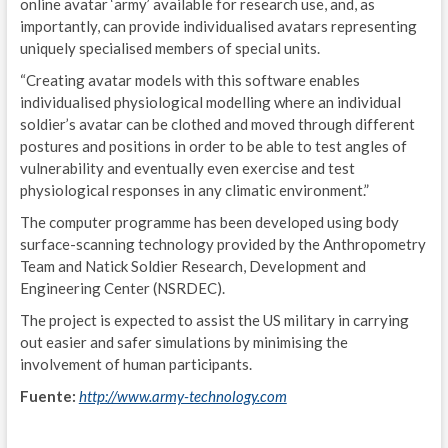
online avatar ‘army’ available for research use, and, as
M
importantly, can provide individualised avatars representing
uniquely specialised members of special units.
S
“Creating avatar models with this software enables
P
individualised physiological modelling where an individual
soldier’s avatar can be clothed and moved through different
G
postures and positions in order to be able to test angles of
vulnerability and eventually even exercise and test
E
physiological responses in any climatic environment.”
N
The computer programme has been developed using body
surface-scanning technology provided by the Anthropometry
E
Team and Natick Soldier Research, Development and
Engineering Center (NSRDEC).
D
The project is expected to assist the US military in carrying
E
out easier and safer simulations by minimising the
involvement of human participants.
S
Fuente:
http://www.army-technology.com
G