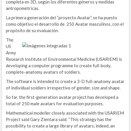
completa en 3D, según los diferentes géneros y medidas
O
antropométricas.
La primera generación del “proyecto Avatar”, se ha puesto
B
como objetivo el desarrollo de 250 Avatar masculinos, con el
propósito de su evaluación.
A
The
Z
US
Army
E
Research Institute of Environmental Medicine (USARIEM) is
developing a computer programme to create full-body,
E
complete-anatomy avatars of soldiers.
W
The software is intended to create a 3-D full-anatomy avatar
of individual soldiers irrespective of gender, size and shape.
M
So far, the first-generation avatar project has developed a
W
total of 250 male avatars for evaluation purposes.
A
Mathematical modeller closely associated with the USARIEM
Project said Gary Zientara said: “This strategy has the
ENE
possibility to create a large library of avatars, indeed, an