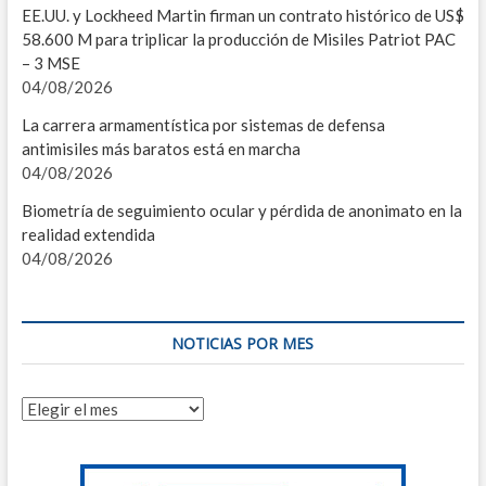
EE.UU. y Lockheed Martin firman un contrato histórico de US$
I
58.600 M para triplicar la producción de Misiles Patriot PAC
– 3 MSE
M
04/08/2026
L
La carrera armamentística por sistemas de defensa
antimisiles más baratos está en marcha
2
04/08/2026
I
Biometría de seguimiento ocular y pérdida de anonimato en la
realidad extendida
E
04/08/2026
I
P
NOTICIAS POR MES
2
I
Noticias
por
E
mes