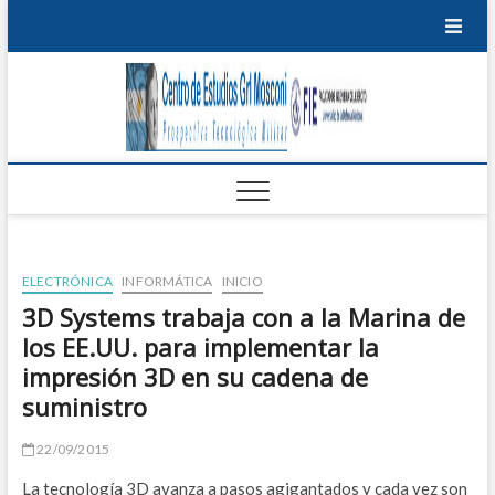
Saltar
al
contenido
Centro
PROSPECTIVA
TECNOLÓGICA
EDU
MILITAR
de
T
Estudi
P
Grl
M
Mosco
ELECTRÓNICA
INFORMÁTICA
INICIO
I
3D Systems trabaja con a la Marina de
los EE.UU. para implementar la
B
impresión 3D en su cadena de
S
suministro
E
22/09/2015
S
La tecnología 3D avanza a pasos agigantados y cada vez son