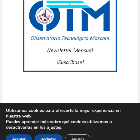
I
P
MIS
I
C
G
U
C
E
Utilizamos cookies para ofrecerte la mejor experiencia en
L
nuestra web.
Centro de Estudio Grl Mosconi
| Diseñado por:
Theme Freesia
|
Puedes aprender más sobre qué cookies utilizamos o
T
WordPress
| © Todos los derechos reservados
desactivarlas en los
ajustes
.
A
Aceptar
Rechazar
Ajustes