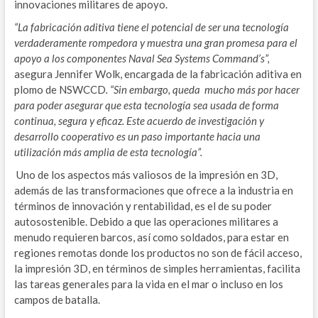
innovaciones militares de apoyo.
M
“La fabricación aditiva tiene el potencial de ser una tecnología
S
verdaderamente rompedora y muestra una gran promesa para el
apoyo a los componentes Naval Sea Systems Command’s”,
P
asegura Jennifer Wolk, encargada de la fabricación aditiva en
plomo de NSWCCD
. “Sin embargo, queda mucho más por hacer
G
para poder asegurar que esta tecnología sea usada de forma
continua, segura y eficaz. Este acuerdo de investigación y
E
desarrollo cooperativo es un paso importante hacia una
utilización más amplia de esta tecnología”.
N
Uno de los aspectos más valiosos de la impresión en 3D,
E
además de las transformaciones que ofrece a la industria en
términos de innovación y rentabilidad, es el de su poder
D
autosostenible. Debido a que las operaciones militares a
E
menudo requieren barcos, así como soldados, para estar en
regiones remotas donde los productos no son de fácil acceso,
S
la impresión 3D, en términos de simples herramientas, facilita
las tareas generales para la vida en el mar o incluso en los
G
campos de batalla.