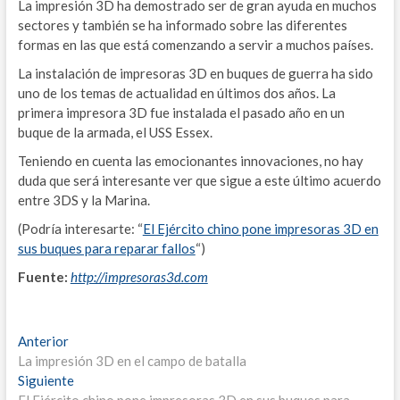
S
La impresión 3D ha demostrado ser de gran ayuda en muchos
sectores y también se ha informado sobre las diferentes
E
formas en las que está comenzando a servir a muchos países.
T
La instalación de impresoras 3D en buques de guerra ha sido
uno de los temas de actualidad en últimos dos años. La
C
primera impresora 3D fue instalada el pasado año en un
buque de la armada, el USS Essex.
N
Teniendo en cuenta las emocionantes innovaciones, no hay
E
duda que será interesante ver que sigue a este último acuerdo
entre 3DS y la Marina.
G
(Podría interesarte: “
El Ejército chino pone impresoras 3D en
sus buques para reparar fallos
“)
IND
Fuente:
http://impresoras3d.com
I
G
Navegación
Entrada
Anterior
anterior:
L
La impresión 3D en el campo de batalla
de
Entrada
Siguiente
A
siguiente: