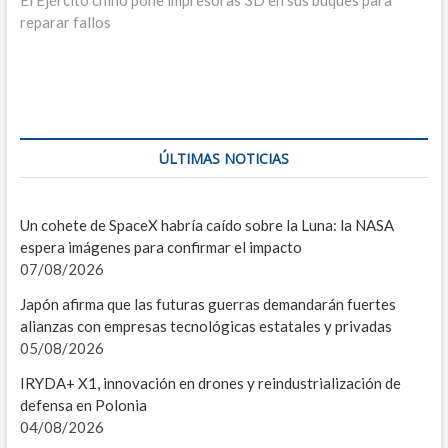
entradas
El Ejército chino pone impresoras 3D en sus buques para
reparar fallos
F
C
I
V
ÚLTIMAS NOTICIAS
S
Un cohete de SpaceX habría caído sobre la Luna: la NASA
E
espera imágenes para confirmar el impacto
07/08/2026
I
Japón afirma que las futuras guerras demandarán fuertes
D
alianzas con empresas tecnológicas estatales y privadas
05/08/2026
L
IRYDA+ X1, innovación en drones y reindustrialización de
C
defensa en Polonia
04/08/2026
C