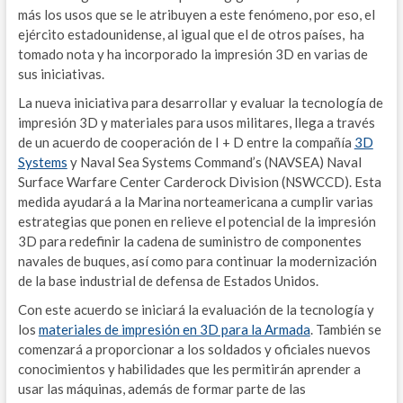
más los usos que se le atribuyen a este fenómeno, por eso, el
O
ejército estadounidense, al igual que el de otros países, ha
tomado nota y ha incorporado la impresión 3D en varias de
B
sus iniciativas.
A
La nueva iniciativa para desarrollar y evaluar la tecnología de
impresión 3D y materiales para usos militares, llega a través
Z
de un acuerdo de cooperación de I + D entre la compañía
3D
Systems
y Naval Sea Systems Command’s (NAVSEA) Naval
E
Surface Warfare Center Carderock Division (NSWCCD). Esta
medida ayudará a la Marina norteamericana a cumplir varias
E
estrategias que ponen en relieve el potencial de la impresión
W
3D para redefinir la cadena de suministro de componentes
navales de buques, así como para continuar la modernización
M
de la base industrial de defensa de Estados Unidos.
Con este acuerdo se iniciará la evaluación de la tecnología y
W
los
materiales de impresión en 3D para la Armada
. También se
A
comenzará a proporcionar a los soldados y oficiales nuevos
conocimientos y habilidades que les permitirán aprender a
ENE
usar las máquinas, además de formar parte de las