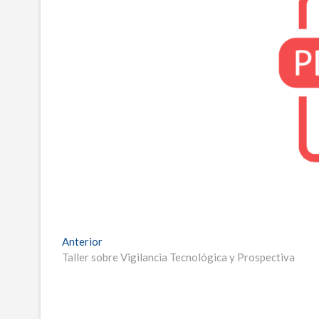
Navegación
Entrada
Anterior
anterior:
Taller sobre Vigilancia Tecnológica y Prospectiva
de
entradas