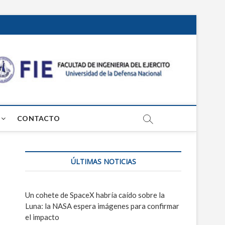
Centr
PROSPECTIVA
TECNOLÓGICA
MILITAR
de
Estud
CONTACTO
Grl
Mosc
ÚLTIMAS NOTICIAS
Un cohete de SpaceX habría caído sobre la
Luna: la NASA espera imágenes para confirmar
el impacto