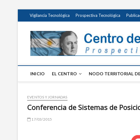
Saltar
Vigilancia Tecnológica
Prospectiva Tecnológica
Publica
al
contenido
INICIO
EL CENTRO
NODO TERRITORIAL DE
EVENTOS Y JORNADAS
Conferencia de Sistemas de Posic
17/03/2015