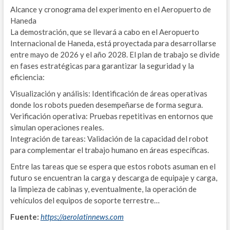
S
Alcance y cronograma del experimento en el Aeropuerto de
Haneda
E
La demostración, que se llevará a cabo en el Aeropuerto
T
Internacional de Haneda, está proyectada para desarrollarse
entre mayo de 2026 y el año 2028. El plan de trabajo se divide
C
en fases estratégicas para garantizar la seguridad y la
eficiencia:
N
Visualización y análisis: Identificación de áreas operativas
E
donde los robots pueden desempeñarse de forma segura.
Verificación operativa: Pruebas repetitivas en entornos que
G
simulan operaciones reales.
Integración de tareas: Validación de la capacidad del robot
IND
para complementar el trabajo humano en áreas específicas.
I
Entre las tareas que se espera que estos robots asuman en el
futuro se encuentran la carga y descarga de equipaje y carga,
G
la limpieza de cabinas y, eventualmente, la operación de
vehículos del equipos de soporte terrestre…
L
Fuente:
https://aerolatinnews.com
A