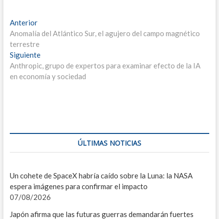
F
Navegación
Entrada
Anterior
anterior:
Anomalía del Atlántico Sur, el agujero del campo magnético
de
C
terrestre
entradas
Entrada
Siguiente
I
siguiente:
Anthropic, grupo de expertos para examinar efecto de la IA
V
en economía y sociedad
S
E
I
ÚLTIMAS NOTICIAS
D
L
Un cohete de SpaceX habría caído sobre la Luna: la NASA
espera imágenes para confirmar el impacto
C
07/08/2026
C
Japón afirma que las futuras guerras demandarán fuertes