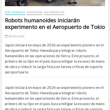
O
ELECTRÓNICA
INDUSTRIA
INFORMÁTICA
B
Robots humanoides iniciarán
experimento en el Aeropuerto de Tokio
A
Z
08/05/2026
Japón iniciará en mayo de 2026 un experimento pionero en el
E
Aeropuerto de Tokio-Haneda para integrar robots
E
humanoides en las operaciones de tierra. Este proyecto, el
primero de su tipo en el país, busca mitigar la escasez de mano
W
de obra y reducir la carga física en tareas críticas de soporte
aeroportuario.
M
W
Japón iniciará en mayo de 2026 un experimento pionero en el
Aeropuerto de Tokio-Haneda para integrar robots
A
humanoides en las operaciones de tierra. Este proyecto, el
primero de su tipo en el país, busca mitigar la escasez de mano
ENE
de obra y reducir la carga física en tareas críticas de soporte