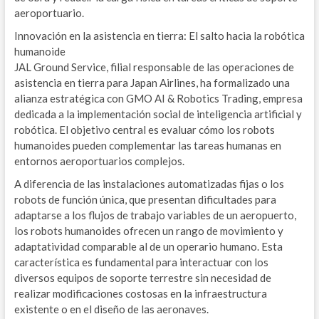
aeroportuario.
M
Innovación en la asistencia en tierra: El salto hacia la robótica
S
humanoide
JAL Ground Service, filial responsable de las operaciones de
P
asistencia en tierra para Japan Airlines, ha formalizado una
G
alianza estratégica con GMO AI & Robotics Trading, empresa
dedicada a la implementación social de inteligencia artificial y
E
robótica. El objetivo central es evaluar cómo los robots
humanoides pueden complementar las tareas humanas en
N
entornos aeroportuarios complejos.
E
A diferencia de las instalaciones automatizadas fijas o los
robots de función única, que presentan dificultades para
D
adaptarse a los flujos de trabajo variables de un aeropuerto,
los robots humanoides ofrecen un rango de movimiento y
E
adaptatividad comparable al de un operario humano. Esta
característica es fundamental para interactuar con los
S
diversos equipos de soporte terrestre sin necesidad de
realizar modificaciones costosas en la infraestructura
G
existente o en el diseño de las aeronaves.