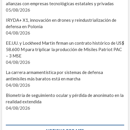
alianzas con empresas tecnológicas estatales y privadas
I
05/08/2026
M
IRYDA+ X1, innovación en drones y reindustrialización de
defensa en Polonia
L
04/08/2026
2
EE.UU. y Lockheed Martin firman un contrato histórico de US$
58.600 M para triplicar la producción de Misiles Patriot PAC
I
– 3 MSE
04/08/2026
E
La carrera armamentística por sistemas de defensa
I
antimisiles más baratos está en marcha
04/08/2026
P
Biometría de seguimiento ocular y pérdida de anonimato en la
2
realidad extendida
04/08/2026
I
E